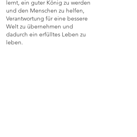
lernt, ein guter König zu werden
und den Menschen zu helfen,
Verantwortung für eine bessere
Welt zu übernehmen und
dadurch ein erfülltes Leben zu
leben.
Erschienen in der Edition
Hentrich unter ISBN
978-3-
89468-291-0
Dieses Buch wurde ins Englische
und Französische übersetzt.
Preis: 9,90 Euro + Versandkosten
= 11,90 Euro
Klicken Sie einfach auf