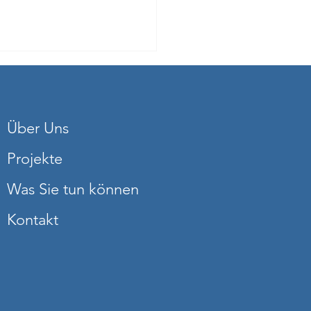
Über Uns
Projekte
Was Sie tun können
fizvorstellung „Hamlet“
nsten von
Kontakt
ensKinder e.V.