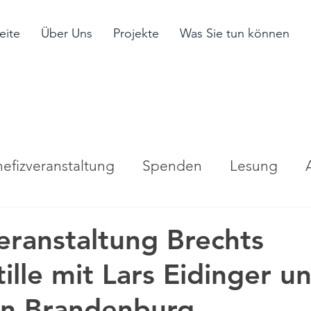
eite
Über Uns
Projekte
Was Sie tun können
efizveranstaltung
Spenden
Lesung
eranstaltung Brechts
ille mit Lars Eidinger u
rn Brandenburg