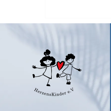
Benefizveranstaltung
Schaubühne
BRASCH/EIDINGER/KRANZ