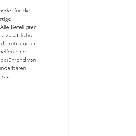
eder für die 
rtige 
lle Beteiligten 
e zusätzliche 
nd großzügigen 
elfen eine 
 berührend von 
wunderbaren 
 die 