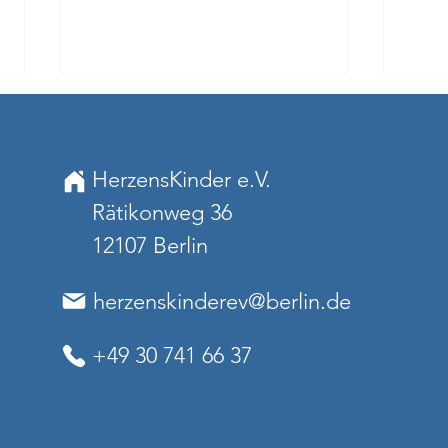
HerzensKinder e.V.
Rätikonweg 36
12107 Berlin
Charity Event zum
Bene
Weltherztag
zugu
herzenskinderev@berlin.de
Herz
+49 30 741 66 37